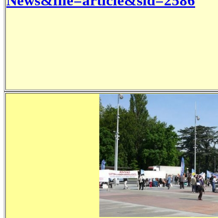
News&file=article&sid=2586