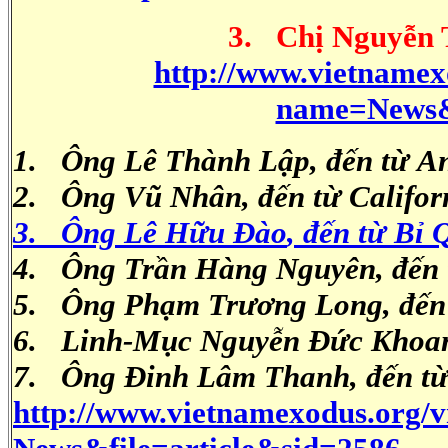
3. Chị Nguyễn 
http://www.vietname
name=News&f
1. Ông Lê Thành Lập, đến từ A
2. Ông Vũ Nhân
, đến từ
Califor
3. Ông Lê Hữu Ðào
, đến từ
Bỉ 
4. Ông Trần Hàng Nguyên
, đến
5. Ông Phạm Trương Long
, đế
6. Linh-Mục Nguyễn Ðức Khoa
7.
Ông Đinh Lâm Thanh
, đến t
http://www.vietnamexodus.org