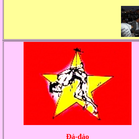
Ðả-đảo