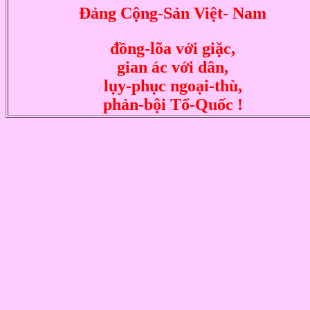
Ðảng Cộng-Sản Việt- Nam
đồng-lõa với giặc,
gian ác với dân,
lụy-phục ngoại-thù,
phản-bội Tổ-Quốc !