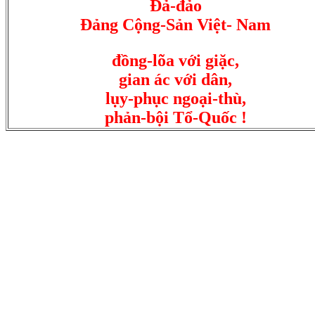
Ðả-đảo
Ðảng Cộng-Sản Việt- Nam
đồng-lõa với giặc,
gian ác với dân,
lụy-phục ngoại-thù,
phản-bội Tổ-Quốc !