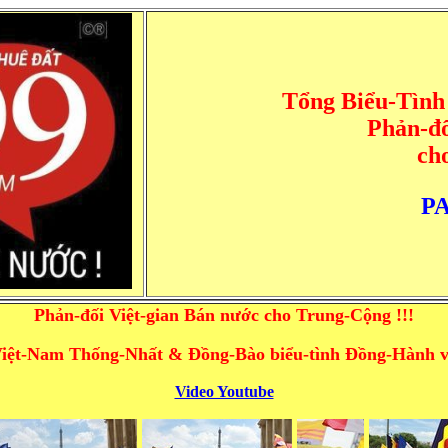
Tổng Biểu-T
ì
nh
Phản-đố
ch
PA
Phản-đối Việt-gian Bán nước cho Trung-Cộng !!!
Việt-Nam Thống-Nhất & Đồng-Bào biểu-tình Đồng-Hành v
Video Youtube