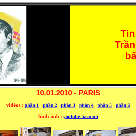
Tin
Trần
bấ
10.01.2010 - PARIS
vidéos
:
phần 1
-
phần 2
-
phần 3
-
phần 4
-
phần 5
-
phần 6
hình ảnh
:
youtube-bacninh