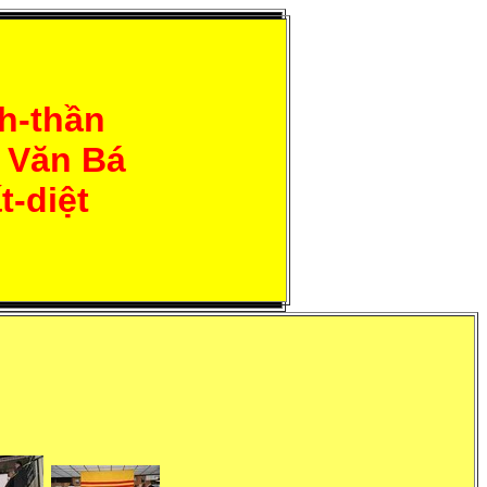
h-thần
 Văn Bá
t-diệt