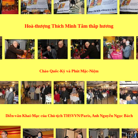
Hoà-thượng Thích Minh Tâm thắp hương
Chào Quốc-Kỳ và Phút Mặc-Niệm
Diễn-văn Khai-Mạc của Chủ-tịch THSVVN/Paris, Anh Nguyễn Ngọc Bách