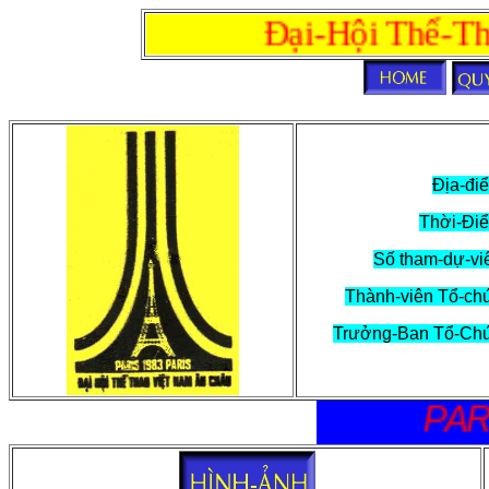
Đại-Hội Thể-Th
Địa-đi
Thời-Đi
Số tham-dự-vi
Thành-viên Tổ-ch
Trưởng-Ban Tổ-Ch
PA