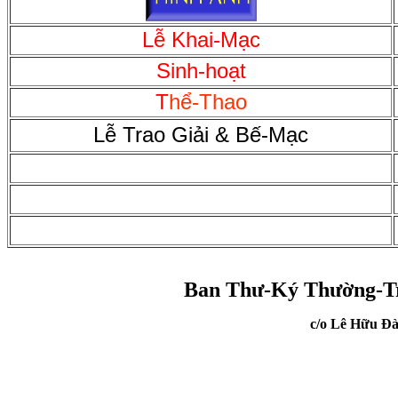
Lễ Khai-Mạc
Sinh-hoạt
T
hể-Thao
Lễ Trao Giải & Bế-Mạc
Ban Thư-Ký Thường-Tr
c/o Lê Hữu Ð